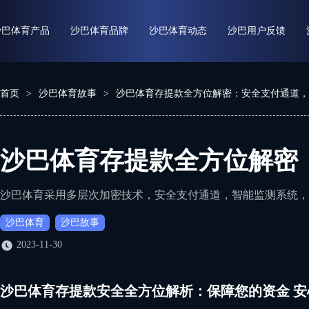
沙巴体育产品
沙巴体育品牌
沙巴体育动态
沙巴用户反馈
首页
>
沙巴体育故事
>
沙巴体育存提款全方位解密：安全支付通道，
沙巴体育存提款全方位解密
沙巴体育采用多层次加密技术，安全支付通道，智能监测系统，
沙巴体育
沙巴故事
2023-11-30
沙巴体育存提款安全全方位解析：保障您的资金 安