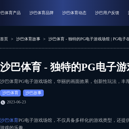
沙巴体育产品
沙巴体育品牌
沙巴体育动态
沙巴用户反馈
首页
>
沙巴体育故事
>
沙巴体育 - 独特的PG电子游戏场馆 | PG电
沙巴体育 - 独特的PG电子游
沙巴体育PG电子游戏场馆，华丽的画面效果，创新性玩法，丰
沙巴体育
沙巴故事
2023-06-23
沙巴体育
PG电子游戏场馆，不仅具备多样化的游戏类型，还提供
游戏的乐趣。