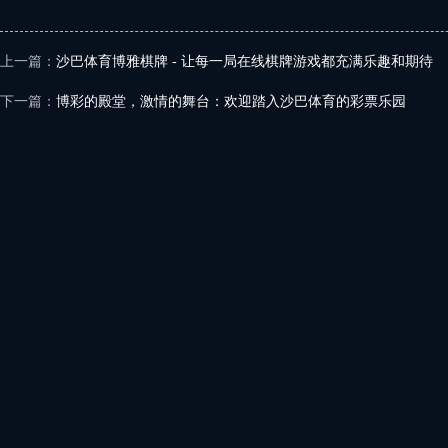
上一篇：
沙巴体育博雅棋牌 - 让每一局在线棋牌游戏都充满乐趣和期待
下一篇：
博彩的殿堂，激情的舞台：欢迎踏入沙巴体育的彩票乐园